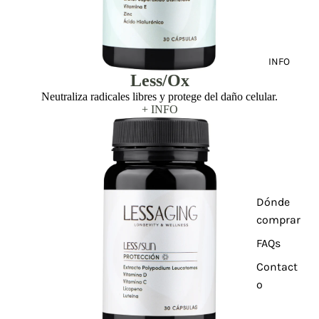
INFO
Less/Ox
Neutraliza radicales libres y protege del daño celular.
+ INFO
Dónde
comprar
FAQs
Contact
o