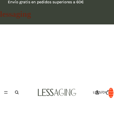
Envío gratis en pedidos superiores a 60€
Envío gratis en pedidos superiores a 60€
lessaging
Total 
LESS/OX
artícul
en el
carrito: