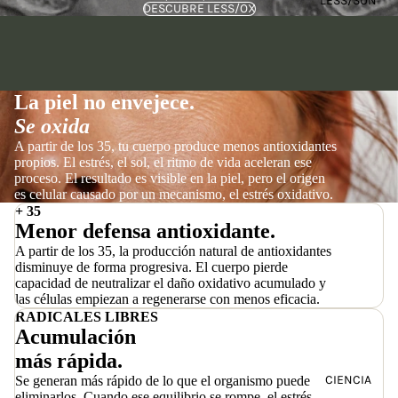
LESS/SUN
DESCUBRE LESS/OX
La piel no envejece.
Se oxida
A partir de los 35, tu cuerpo produce menos antioxidantes
propios. El estrés, el sol, el ritmo de vida aceleran ese
proceso. El resultado es visible en la piel, pero el origen
es celular causado por un mecanismo, el estrés oxidativo.
+ 35
Menor defensa antioxidante.
A partir de los 35, la producción natural de antioxidantes
disminuye de forma progresiva. El cuerpo pierde
capacidad de neutralizar el daño oxidativo acumulado y
las células empiezan a regenerarse con menos eficacia.
RADICALES LIBRES
Acumulación
más rápida.
CIENCIA
Se generan más rápido de lo que el organismo puede
eliminarlos. Cuando ese equilibrio se rompe, el estrés