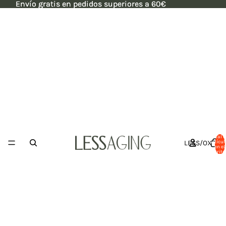
Envío gratis en pedidos superiores a 60€
Envío gratis en pedidos superiores a 60€
Total 
LESS/OX
artícul
en el
carrito: