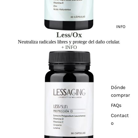
INFO
Less/Ox
Neutraliza radicales libres y protege del daño celular.
+ INFO
Dónde
comprar
FAQs
Contact
o