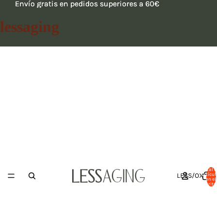
Envío gratis en pedidos superiores a 60€
Envío gratis en pedidos superiores a 60€
lessaging
Total 
LESS/OX
artícul
en el
carrito: