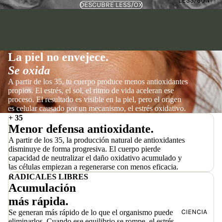
LESS/SUN
DESCUBRE LESS/OX
La piel no envejece.
Se oxida
A partir de los 35, tu cuerpo produce menos antioxidantes
propios. El estrés, el sol, el ritmo de vida aceleran ese
proceso. El resultado es visible en la piel, pero el origen
es celular causado por un mecanismo, el estrés oxidativo.
+ 35
Menor defensa antioxidante.
A partir de los 35, la producción natural de antioxidantes
disminuye de forma progresiva. El cuerpo pierde
capacidad de neutralizar el daño oxidativo acumulado y
las células empiezan a regenerarse con menos eficacia.
RADICALES LIBRES
Acumulación
más rápida.
CIENCIA
Se generan más rápido de lo que el organismo puede
eliminarlos. Cuando ese equilibrio se rompe, el estrés