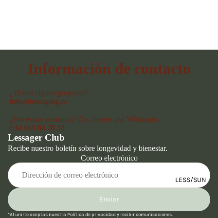
Información de contacto
¿Tienes alguna pregunta?
info@lessaging.es
¿Necesitas asistencia? Escríbenos por Whatsapp.
+34 613 84 70 33
Lessager Club
Recibe nuestro boletín sobre longevidad y bienestar.
Correo electrónico
LESS/SUN
Enviar
Política de reembolso
*Al unirte aceptas nuestra
Política de privacidad
y recibir comunicaciones.
Política de privacidad