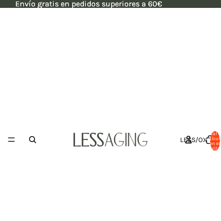
Envío gratis en pedidos superiores a 60€
Envío gratis en pedidos superiores a 60€
Total 
LESS/OX
artícul
en el
carrito: