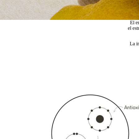
El e
el est
La i