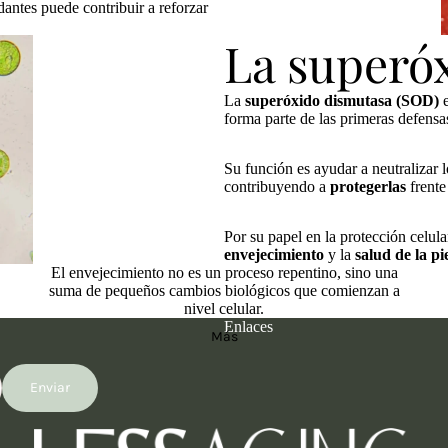
antes puede contribuir a reforzar
La superó
La
superóxido dismutasa (SOD)
e
forma parte de las primeras defensas
Su función es ayudar a neutralizar 
contribuyendo a
protegerlas
frente
Por su papel en la protección celul
envejecimiento
y la
salud de la pi
El envejecimiento no es un proceso repentino, sino una
suma de pequeños cambios biológicos que comienzan a
nivel celular.
Enlaces
Más
Política de reembolso
Política de privacidad
Enviar
Términos del servicio
Política de envío