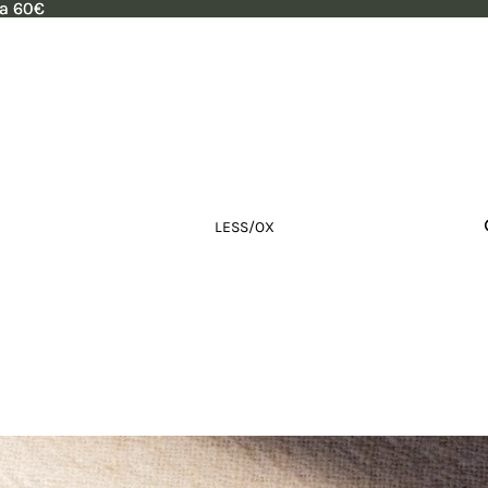
 a 60€
 a 60€
LESS/OX