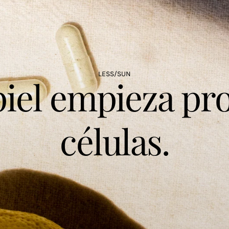
LESS/SUN
piel empieza pr
células.