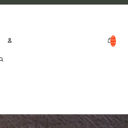
Total de
artículos
en el
carrito: 0
Cuenta
Otras opciones de inicio de sesión
Pedidos
Perfil