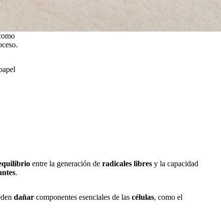
 como
roceso.
papel
equilibrio
entre la generación de
radicales libres
y la capacidad
antes
.
ueden
dañar
componentes esenciales de las
células
, como el