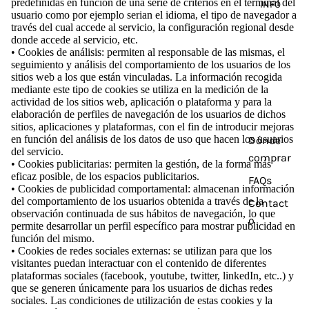
predefinidas en función de una serie de criterios en el terminal del
INFO
usuario como por ejemplo serian el idioma, el tipo de navegador a
través del cual accede al servicio, la configuración regional desde
donde accede al servicio, etc.
• Cookies de análisis: permiten al responsable de las mismas, el
seguimiento y análisis del comportamiento de los usuarios de los
sitios web a los que están vinculadas. La información recogida
mediante este tipo de cookies se utiliza en la medición de la
actividad de los sitios web, aplicación o plataforma y para la
elaboración de perfiles de navegación de los usuarios de dichos
sitios, aplicaciones y plataformas, con el fin de introducir mejoras
en función del análisis de los datos de uso que hacen los usuarios
Dónde
del servicio.
comprar
• Cookies publicitarias: permiten la gestión, de la forma más
eficaz posible, de los espacios publicitarios.
FAQs
• Cookies de publicidad comportamental: almacenan información
del comportamiento de los usuarios obtenida a través de la
Contact
observación continuada de sus hábitos de navegación, lo que
o
permite desarrollar un perfil específico para mostrar publicidad en
función del mismo.
• Cookies de redes sociales externas: se utilizan para que los
visitantes puedan interactuar con el contenido de diferentes
plataformas sociales (facebook, youtube, twitter, linkedIn, etc..) y
que se generen únicamente para los usuarios de dichas redes
sociales. Las condiciones de utilización de estas cookies y la