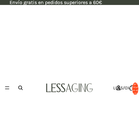
Envío gratis en pedidos superiores a 60€
Envío gratis en pedidos superiores a 60€
Total 
LESS/OX
artícul
en el
carrito: