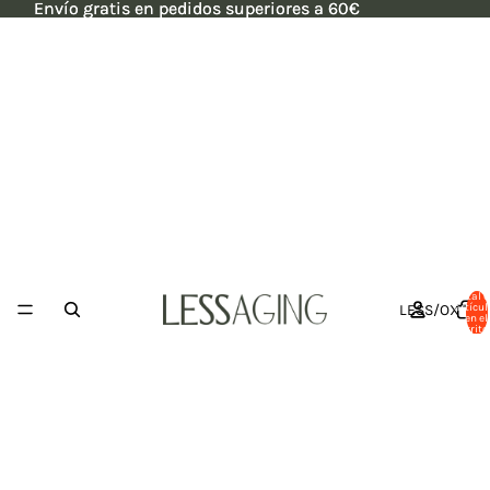
Envío gratis en pedidos superiores a 60€
Envío gratis en pedidos superiores a 60€
Total 
LESS/OX
artícul
en el
carrito: