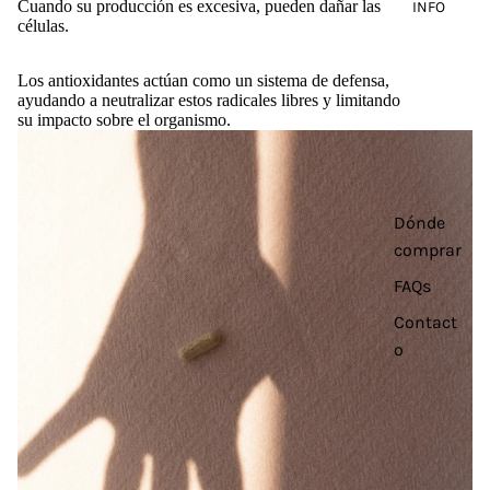
Cuando su producción es excesiva, pueden dañar las
INFO
células.
Los antioxidantes actúan como un sistema de defensa,
ayudando a neutralizar estos radicales libres y limitando
su impacto sobre el organismo.
Dónde
comprar
FAQs
Contact
o