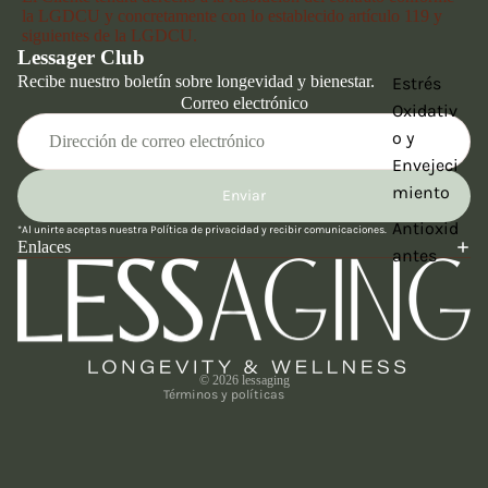
la LGDCU y concretamente con lo establecido artículo 119 y
siguientes de la LGDCU.
Lessager Club
Recibe nuestro boletín sobre longevidad y bienestar.
Estrés
Correo electrónico
Oxidativ
o y
Envejeci
miento
Enviar
Política de reembolso
Antioxid
*Al unirte aceptas nuestra
Política de privacidad
y recibir comunicaciones.
Política de privacidad
Enlaces
antes
Términos del servicio
Política de envío
Información de contacto
Aviso legal
© 2026
lessaging
Términos y políticas