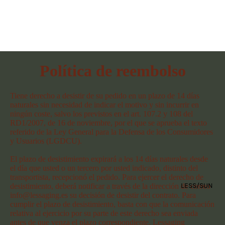
Política de reembolso
Tiene derecho a desistir de su pedido en un plazo de 14 días
naturales sin necesidad de indicar el motivo y sin incurrir en
ningún coste, salvo los previstos en el art. 107.2 y 108 del
RD1/2007, de 16 de noviembre, por el que se aprueba el texto
referido de la Ley General para la Defensa de los Consumidores
y Usuarios (LGDCU).
El plazo de desistimiento expirará a los 14 días naturales desde
el día que usted o un tercero por usted indicado, distinto del
transportista, recepcionó el pedido. Para ejercer el derecho de
LESS/SUN
desistimiento, deberá notificar a través de la dirección de correo
info@lessaging.es su decisión de desistir del contrato. Para
cumplir el plazo de desistimiento, basta con que la comunicación
relativa al ejercicio por su parte de este derecho sea enviada
antes de que venza el plazo correspondiente. Lessaging