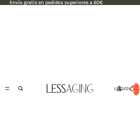
Envío gratis en pedidos superiores a 60€
Envío gratis en pedidos superiores a 60€
Total 
LESS/OX
artícul
en el
carrito: